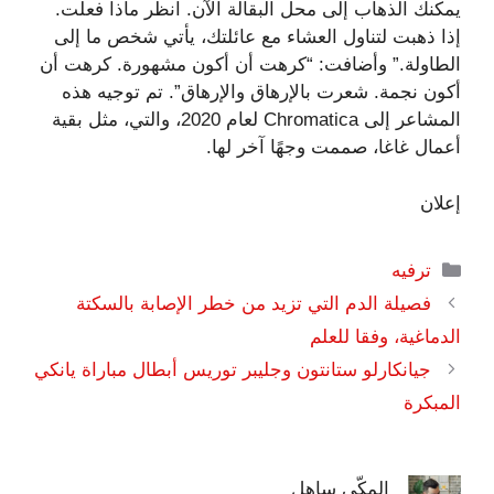
يمكنك الذهاب إلى محل البقالة الآن. انظر ماذا فعلت.
إذا ذهبت لتناول العشاء مع عائلتك، يأتي شخص ما إلى
الطاولة.” وأضافت: “كرهت أن أكون مشهورة. كرهت أن
أكون نجمة. شعرت بالإرهاق والإرهاق”. تم توجيه هذه
المشاعر إلى Chromatica لعام 2020، والتي، مثل بقية
أعمال غاغا، صممت وجهًا آخر لها.
إعلان
التصنيفات
ترفيه
فصيلة الدم التي تزيد من خطر الإصابة بالسكتة
الدماغية، وفقا للعلم
جيانكارلو ستانتون وجليبر توريس أبطال مباراة يانكي
المبكرة
المكّي ساهل