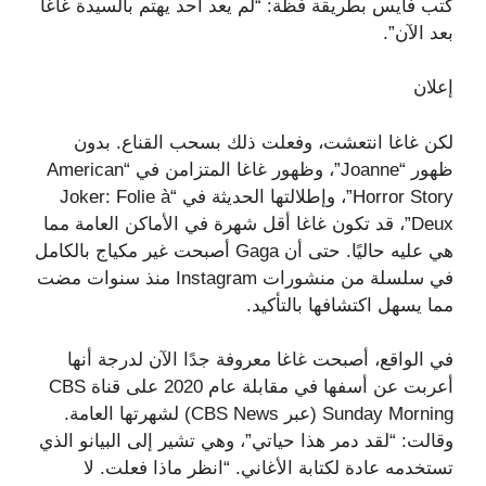
كتب فايس بطريقة فظّة: “لم يعد أحد يهتم بالسيدة غاغا
بعد الآن”.
إعلان
لكن غاغا انتعشت، وفعلت ذلك بسحب القناع. بدون
ظهور “Joanne”، وظهور غاغا المتزامن في “American
Horror Story”، وإطلالتها الحديثة في “Joker: Folie à
Deux”، قد تكون غاغا أقل شهرة في الأماكن العامة مما
هي عليه حاليًا. حتى أن Gaga أصبحت غير مكياج بالكامل
في سلسلة من منشورات Instagram منذ سنوات مضت
مما يسهل اكتشافها بالتأكيد.
في الواقع، أصبحت غاغا معروفة جدًا الآن لدرجة أنها
أعربت عن أسفها في مقابلة عام 2020 على قناة CBS
Sunday Morning (عبر CBS News) لشهرتها العامة.
وقالت: “لقد دمر هذا حياتي”، وهي تشير إلى البيانو الذي
تستخدمه عادة لكتابة الأغاني. “انظر ماذا فعلت. لا