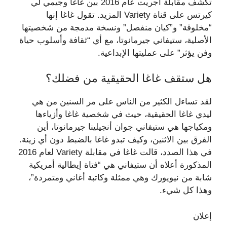
تكشف مقابلة أجريت عام 2016 بين غاغا وجيمي لي
كيرتس على قناة Variety المزيد. تقول غاغا إنها
“مخلوقة” و”كيان منفصل” ونسخة مدمجة من شخصيتها
الأصلية، ستيفاني جيرمانوتا، مع أي “ثقافة وأسلوب حياة
وفن يؤثر” على عمليتها الإبداعية.
هل ستقف غاغا الحقيقية من فضلك؟
لقد تساءل الكثير من الناس على مر السنين من هي
ليدي غاغا الحقيقية، حيث في شخصية غاغا وأزياءها
ومكياجها هي ستيفاني جوان أنجيلينا جيرمانوتا، أين
الفرق بين الاثنين، وكيف تبدو غاغا بالضبط دون أي زينة.
في هذا الصدد، قالت غاغا في مقابلة Variety لعام 2016
المذكورة أعلاه أن ستيفاني هي “فتاة إيطالية أمريكية
شابة من نيويورك وهي ممثلة وكاتبة أغاني ومتمردة”،
وهذا كل شيء.
إعلان