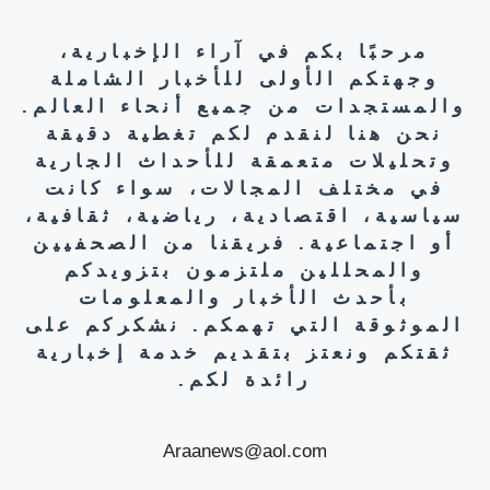
مرحبًا بكم في آراء الإخبارية،
وجهتكم الأولى للأخبار الشاملة
والمستجدات من جميع أنحاء العالم.
نحن هنا لنقدم لكم تغطية دقيقة
وتحليلات متعمقة للأحداث الجارية
في مختلف المجالات، سواء كانت
سياسية، اقتصادية، رياضية، ثقافية،
أو اجتماعية. فريقنا من الصحفيين
والمحللين ملتزمون بتزويدكم
بأحدث الأخبار والمعلومات
الموثوقة التي تهمكم. نشكركم على
ثقتكم ونعتز بتقديم خدمة إخبارية
رائدة لكم.
Araanews@aol.com