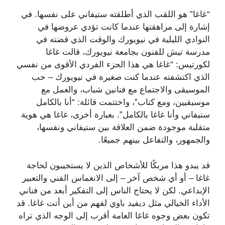
“غاغا” هو اللقب الذي أطلقته ستيفاني على نفسها. في
إشارة إلى مراهقتها عندما كانت تؤدي عروضها في
النوادي الليلية في نيويورك والوقت الذي قضته في
مدرسة تيش للفنون بجامعة نيويورك، قالت غاغا
لكورتيس: “غاغا هي هذا الجزء الفردي الأقوى من نفسي
الذي اكتشفته عندما كنت صغيرة في نيويورك – حب
الموسيقى والاجتماع مع فنانين شباب، والعمل مع
موسيقيين، ومع كتاب”، واختتمت قائلة: “أنا بالكامل
ستيفاني وأنا غاغا بالكامل”. بعبارة أخرى، غاغا هي هوية
متقلبة موجودة ضمن العلاقة بين ستيفاني ونفسها،
والجمهور، والتفاعل بينهم جميعًا.
قد يبدو هذا مربكًا للأشخاص الذين لا يستجيبون لحاجة
غاغا – أو أي شخص آخر – إلى الانغماس الفني والتعبير
الإبداعي. لكن لا يحتاج الناس إلى التفكير أبعد من فناني
الأداء الخيالي مثل ديفيد باوي لفهم من أين أتت غاغا. قد
تكون بعض وجوه غاغا العامة أقرب إلى الوجه الذي تراه