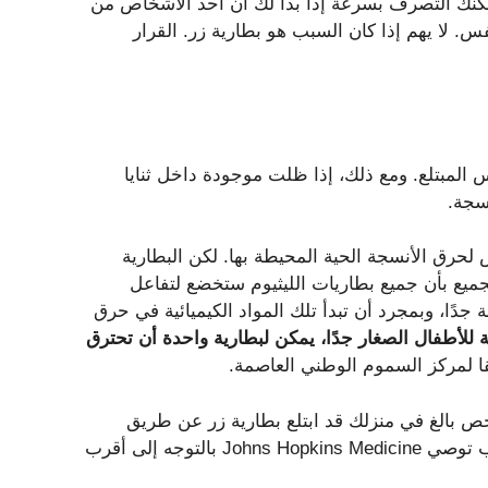
يمكنك التصرف بسرعة إذا بدا لك أن أحد الأشخاص من
 لا يهم إذا كان السبب هو بطارية زر. القرار
س المبتلع. ومع ذلك، إذا ظلت موجودة داخل ثنايا
سجة.
 لحرق الأنسجة الحية المحيطة بها. لكن البطارية
 تظل بطارية، ويذكر موقع Johns Hopkins Medicine الجميع بأن جميع بطاريات الليثيوم ستخضع لتفاعل
دًا، وبمجرد أن تبدأ تلك المواد الكيميائية في حرق
ة للأطفال الصغار جدًا، يمكن لبطارية واحدة أن تحترق
ا لمركز السموم الوطني العاصمة.
 بالغ في منزلك قد ابتلع بطارية زر عن طريق
الخطأ إذا اشتكى من إحساس بالحرقان في حلقه. ولهذا السبب توصي Johns Hopkins Medicine بالتوجه إلى أقرب