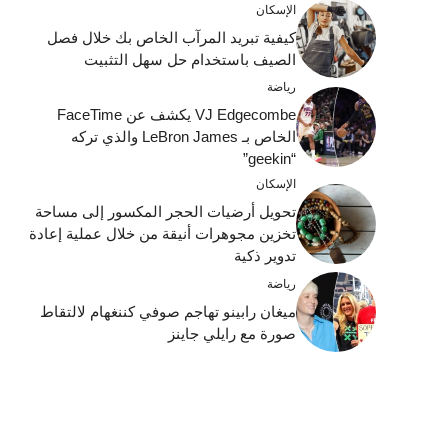
الإسكان
كيفية تبريد المرآب الخاص بك خلال فصل
الصيف باستخدام حل سهل التثبيت
رياضة
VJ Edgecombe يكشف عن FaceTime
الخاص بـ LeBron James والذي تركه
“geekin”
الإسكان
تحويل أرضيات الحجر المكسور إلى مساحة
تخزين مجوهرات أنيقة من خلال عملية إعادة
تدوير ذكية
رياضة
ميغان رابينو تهاجم صوفي كننغهام لالتقاط
صورة مع رايلي جاينز