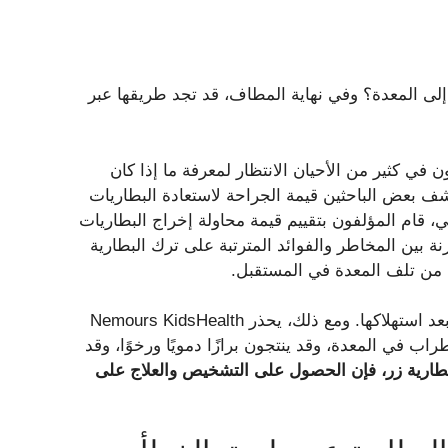
ء إلى المعدة؟ وفي نهاية المطاف، قد تجد طريقها عبر
ي كثير من الأحيان الانتظار لمعرفة ما إذا كان
ف بعض الباحثين قيمة الجراحة لاستعادة البطاريات
 في تنظير الجهاز الهضمي، قام المؤلفون بتقييم قيمة محاولة إخراج البطاريات
نة بين المخاطر والفوائد المترتبة على ترك البطارية
لل من تلف المعدة في المستقبل.
تذكر: لن تسبب البطاريات الزرية بالضرورة أي ألم في البطن بعد استهلاكها. ومع ذلك، يحذر Nemours KidsHealth
ب في المعدة، وقد ينتجون برازًا دمويًا ورخوًا، وقد
 بطارية زر، فإن الحصول على التشخيص والعلاج على