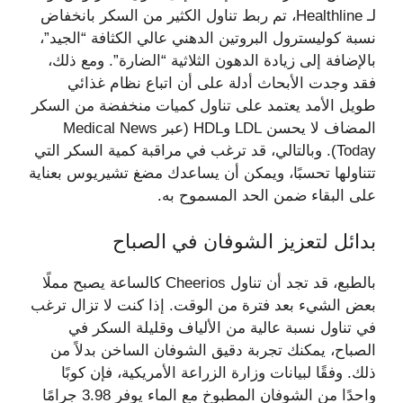
لـ Healthline، تم ربط تناول الكثير من السكر بانخفاض
نسبة كوليسترول البروتين الدهني عالي الكثافة “الجيد”،
بالإضافة إلى زيادة الدهون الثلاثية “الضارة”. ومع ذلك،
فقد وجدت الأبحاث أدلة على أن اتباع نظام غذائي
طويل الأمد يعتمد على تناول كميات منخفضة من السكر
المضاف لا يحسن LDL وHDL (عبر Medical News
Today). وبالتالي، قد ترغب في مراقبة كمية السكر التي
تتناولها تحسبًا، ويمكن أن يساعدك مضغ تشيريوس بعناية
على البقاء ضمن الحد المسموح به.
بدائل لتعزيز الشوفان في الصباح
بالطبع، قد تجد أن تناول Cheerios كالساعة يصبح مملًا
بعض الشيء بعد فترة من الوقت. إذا كنت لا تزال ترغب
في تناول نسبة عالية من الألياف وقليلة السكر في
الصباح، يمكنك تجربة دقيق الشوفان الساخن بدلاً من
ذلك. وفقًا لبيانات وزارة الزراعة الأمريكية، فإن كوبًا
واحدًا من الشوفان المطبوخ مع الماء يوفر 3.98 جرامًا