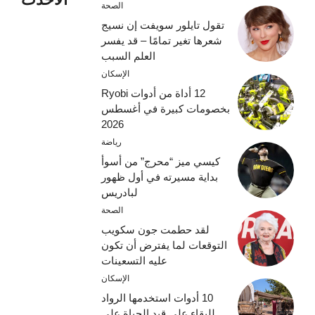
الصحة
تقول تايلور سويفت إن نسيج
شعرها تغير تمامًا – قد يفسر
العلم السبب
الإسكان
12 أداة من أدوات Ryobi
بخصومات كبيرة في أغسطس
2026
رياضة
كيسي ميز “محرج” من أسوأ
بداية مسيرته في أول ظهور
لبادريس
الصحة
لقد حطمت جون سكويب
التوقعات لما يفترض أن تكون
عليه التسعينات
الإسكان
10 أدوات استخدمها الرواد
للبقاء على قيد الحياة على