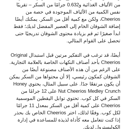
من الألياف الغذائية و0.632 جرامًا من السكر – تقريبًا
نفس الكمية من الألياف الموجودة في حصة من
Cheerios، ولكن مع كمية أقل من السكر. يمكنك أيضًا
إضافة الشوفان الخام إلى العصير المفضل لديك؛ فقط
ابدأ صغيرًا ثم قم بزيادة محتوى الشوفان تدريجيًا حتى
تحصل على القوام المثالي.
أيضًا، قد ترغب في التفكير مرتين قبل استبدال Original
Cheerios بأحد أصناف النكهات الخاصة بالعلامة التجارية.
على الرغم من أن هذه الأصناف مصنوعة أيضًا من
الشوفان كمكون رئيسي، إلا أن محتواها من السكر يمكن
أن يكون مرتفعًا جدًا. على سبيل المثال، يحتوي Honey
Nut Cheerios Medley Crunch على 12 جرامًا من
السكر في كل كوب. تحتوي توابل اليقطين الموسمية
Cheerios على كمية أقل من السكر بمعدل 11 جرامًا
لكل كوب. وفقًا لذلك، اختر Cheerios الخاص بك بحذر
إذا كنت تتعامل معه كأداة لذيذة للمساعدة في إدارة
الكوليسترول لديك.