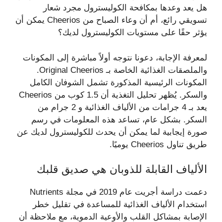
هل يعد وعدها بمكافحة الكوليسترول مجرد شعار
تسويقي رائع، أم أن وعاء الصباح من Cheerios يمكن أن
يؤثر حقًا على مستويات الكوليسترول لديك؟
لمعرفة الإجابة، دعونا نتوجه أولاً مباشرة إلى المكونات
والملصقات الغذائية الخاصة بـ Original Cheerios.
المكونات الرئيسية المذكورة تشمل الشوفان الكامل
والسكر. يُظهر تحليل التغذية أن 1.5 كوب من Cheerios
يعد بـ 4 جرامات من الألياف الغذائية و 2 جرام من
السكر. بشكل عام، تساعد هذه المعلومات في رسم
صورة إيجابية لما يمكن أن يحدث للكوليسترول لديك عن
طريق تناول Cheerios يوميًا.
الألياف القابلة للذوبان هي صديق قلبك
دعمت دراسة أجريت عام 2019 في مجلة Nutrients
استخدام الألياف الغذائية للمساعدة في تقليل خطر
الإصابة بمشاكل القلب والأوعية الدموية، مع ملاحظة أن