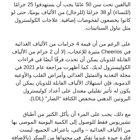
البالغين تحت سن 50 عامًا يجب أن يستهدفوا 25 جرامًا
(للنساء) أو 38 جرامًا (للرجال) من الألياف يوميًا، حتى لو
كانوا يخضعون لفحوصات إضافية. علاجات الكولسترول
مثل تناول الستاتينات.
على الرغم من أن قيمة 4 جرامات من الألياف الغذائية
في Cheerios مثيرة للإعجاب، إلا أن 2 جرام من الألياف
القابلة للذوبان يمكن أن تحدث فرقًا أيضًا في قراءات
الكوليسترول لديك. كما أظهرت مراجعة عام 2021 في
مجلة التغذية والتمثيل الغذائي وأمراض القلب والأوعية
الدموية، فإن استهلاك الألياف القابلة للذوبان يمكن أن
يكون له تأثير تقليلي معتدل على أعداد كوليسترول
البروتين الدهني منخفض الكثافة “الضار” (LDL).
مع ذلك، يجب على المرء أن يأكل الكثير من أطباق
تشيريوس فقط للوصول إلى الكمية اليومية الموصى بها
من الألياف الغذائية – والتي، باعتراف الجميع، ليست
فكرة جيدة عندما تفكر في محتواها من السكر (بالإضافة