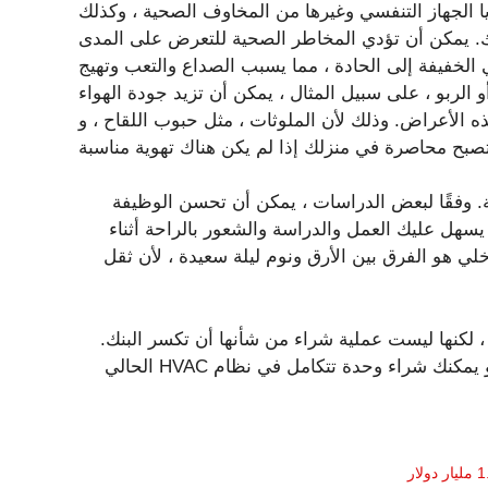
 الجهاز التنفسي وغيرها من المخاوف الصحية ، وكذلك
لك. يمكن أن تؤدي المخاطر الصحية للتعرض على المدى
الخفيفة إلى الحادة ، مما يسبب الصداع والتعب وتهيج
 الربو ، على سبيل المثال ، يمكن أن تزيد جودة الهواء
وذلك لأن الملوثات ، مثل حبوب اللقاح ، و dander ، وآثار العفن ، تنمو في بيئات
 وفقًا لبعض الدراسات ، يمكن أن تحسن الوظيفة
يسهل عليك العمل والدراسة والشعور بالراحة أثناء
لي هو الفرق بين الأرق ونوم ليلة سعيدة ، لأن ثقل
 ليست “رخيصة” ، لكنها ليست عملية شراء من شأنها أن تكسر البنك.
يمكنك الحصول على وحدة غرفة واحدة بحوالي 250 دولارًا ، أو يمكنك شراء وحدة تتكامل في نظام HVAC الحالي