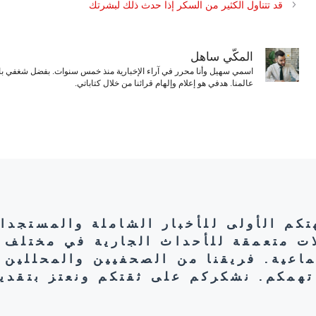
قد تتناول الكثير من السكر إذا حدث ذلك لبشرتك
المكّي ساهل
اسمي سهيل وأنا محرر في آراء الإخبارية منذ خمس سنوات. بفضل شغفي بال
عالمنا. هدفي هو إعلام وإلهام قرائنا من خلال كتاباتي.
هتكم الأولى للأخبار الشاملة والمستجدا
ات متعمقة للأحداث الجارية في مختلف 
تماعية. فريقنا من الصحفيين والمحللين 
تهمكم. نشكركم على ثقتكم ونعتز بتقديم