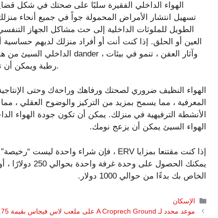
الهواء الداخلي الفقيرة سلبًا على صحتك في شكل قضايا
تسهيل انتشار الأمراض المحمولة جواً في جميع أنحاء منز
الطويل للملوثات الداخلية إلى حث مشاكل الجهاز التنفسي 
العين أو الحلق. إذا كنت أنت أو أفراد منزلك لديهم حساسية أو
الداخلي السيئ من هذه الأعراض. 
رطبة ويمكن أن تصبح محاصرة في منزلك إذا لم يكن هناك تهوية مناسبة.
الهواء النظيف ضروري لصحتك ورفاهك وراحةك وحتى الإنتاجية.
المعرفية ، مما يسمح بمزيد من التركيز والوضوح العقلي ، مما 
الأنشطة الترفيهية في منزلك. يمكن أن تكون جودة الهواء الداخ
الهواء السيئ يمكن أن يزعج نومك.
إذا كنت مقتنعا بمزايا ERV ، فإن شراء واحدة
الخاص بك بدءًا من حوالي 1000 دولار.
التصنيفات
الإسكان
موعد محدد لـ A Croprech Ground على ملعب لاس فيجاس بقيمة 1.75 مليار دولار