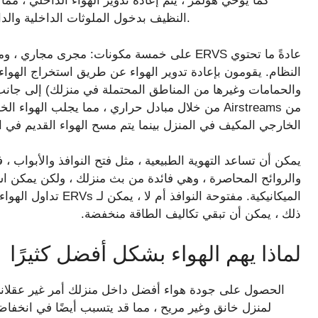
النظيف بدخول الملوثات الداخلية والداخلية للخروج ، مما يقلل من كمية تلوث الهواء الداخلي.
عادةً ما تحتوي ERVS على خمسة مكونات: مجرى م
النظام. يقومون بإعادة تدوير الهواء عن طريق استخراج الهواء 
والحمامات وغيرها من المناطق المحتملة في منزلك) إلى جانب ا
من Airstreams من خلال مبادل حراري ، مما يجلب الهو
الخارجي المكيف في المنزل بينما يتم مسح الهواء القديم في ا
يمكن أن تساعد التهوية الطبيعية ، مثل فتح النوافذ والأبواب ، ف
والروائح المحاصرة ، وهي فائدة من بث منزلك ، ولكن يمكن استخ
الميكانيكية. مفتوحة ال
ذلك ، يمكن أن تبقي تكاليف الطاقة منخفضة.
لماذا يهم الهواء بشكل أفضل كثيرًا
الحصول على جودة هواء أفضل داخل منزلك أمر غير عقلاني. 
لمنزل خانق وغير مريح ، مما قد يتسبب أيضًا في انخفاض