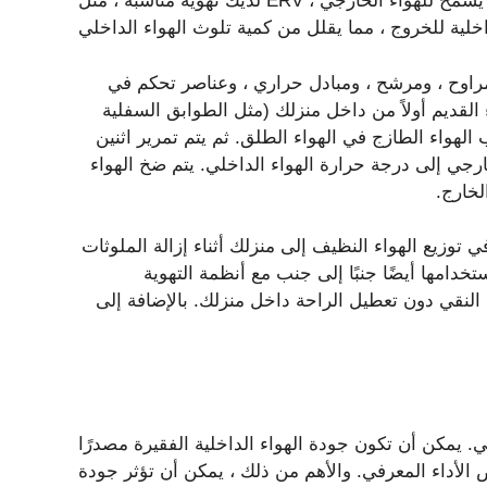
لديك تهوية مناسبة ، مثل ERV ، كما يوحي هولمز ، يتم إعادة تدوير الهواء الداخلي ، مما يسمح للهواء الخارجي
جاري ، ومراوح ، ومرشح ، ومبادل حراري ، وعناصر تحكم في
القديم أولاً من داخل منزلك (مثل الطوابق السفلية
لهواء الطازج في الهواء الطلق. ثم يتم تمرير اثنين
اء الخارجي إلى درجة حرارة الهواء الداخلي. يتم ضخ الهواء
لخارج.
ي توزيع الهواء النظيف إلى منزلك أثناء إزالة الملوثات
دامها أيضًا جنبًا إلى جنب مع أنظمة التهوية
نوافذ أم لا ، يمكن لـ ERVs تداول الهواء النقي دون تعطيل الراحة داخل منزلك. بالإضافة إلى
يمكن أن تكون جودة الهواء الداخلية الفقيرة مصدرًا
 الأداء المعرفي. والأهم من ذلك ، يمكن أن تؤثر جودة