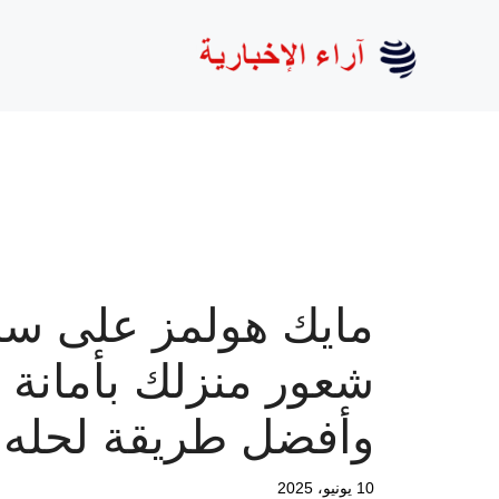
نتقل
لى
لمحتوى
مايك هولمز على س
شعور منزلك بأمانة
وأفضل طريقة لحله
10 يونيو، 2025