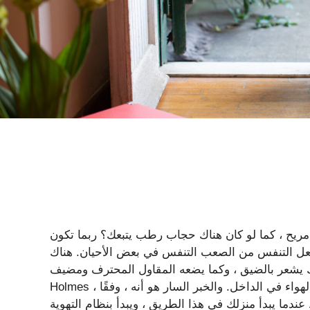
يح ، كما لو كان هناك حجاب رطب يتبعك؟ ربما تكون
عل التنفس من الصعب التنفس في بعض الأحيان. هناك
عر بالضيق ، وكما يضعه المقاول المحترف ومضيف HGTV Mike
Holmes ، قد يكون سبب الهواء الخانق في منزلك بسبب محاصرة الهواء في الداخل. والخبر السار هو أنه ، وفقًا