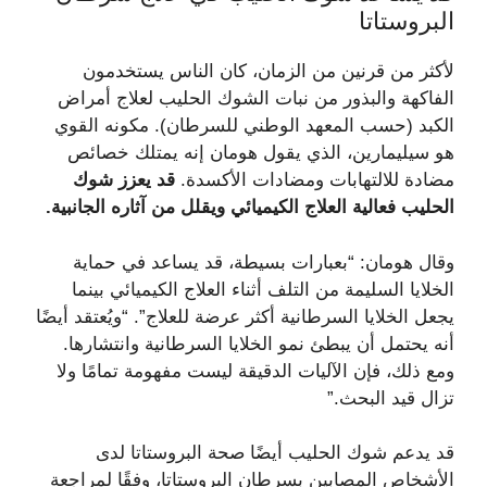
البروستاتا
لأكثر من قرنين من الزمان، كان الناس يستخدمون
الفاكهة والبذور من نبات الشوك الحليب لعلاج أمراض
الكبد (حسب المعهد الوطني للسرطان). مكونه القوي
هو سيليمارين، الذي يقول هومان إنه يمتلك خصائص
مضادة للالتهابات ومضادات الأكسدة.
قد يعزز شوك
الحليب فعالية العلاج الكيميائي ويقلل من آثاره الجانبية.
وقال هومان: “بعبارات بسيطة، قد يساعد في حماية
الخلايا السليمة من التلف أثناء العلاج الكيميائي بينما
يجعل الخلايا السرطانية أكثر عرضة للعلاج”. “ويُعتقد أيضًا
أنه يحتمل أن يبطئ نمو الخلايا السرطانية وانتشارها.
ومع ذلك، فإن الآليات الدقيقة ليست مفهومة تمامًا ولا
تزال قيد البحث.”
قد يدعم شوك الحليب أيضًا صحة البروستاتا لدى
الأشخاص المصابين بسرطان البروستاتا، وفقًا لمراجعة