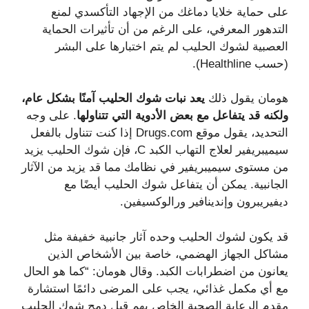
على حماية خلايا دماغك من الإجهاد التأكسدي لمنع
التدهور المعرفي، على الرغم من أن تأثيرات الحماية
العصبية لشوك الحليب لم يتم اختبارها على البشر
(حسب Healthline).
هومان يقول ذلك
يعد نبات شوك الحليب آمنًا بشكل عام،
ولكنه قد يتفاعل مع بعض الأدوية التي تتناولها
. على وجه
التحديد، يقول موقع Drugs.com إذا كنت تتناول بالفعل
سيميبريفير لعلاج التهاب الكبد C، فإن شوك الحليب يزيد
من مستوى سيميبريفير في نظامك مما قد يزيد من الآثار
الجانبية. يمكن أن يتفاعل شوك الحليب أيضًا مع
ديفيريبرون وإندينافير ورالوكسيفين.
قد يكون لشوك الحليب وحده آثار جانبية خفيفة مثل
مشاكل الجهاز الهضمي، خاصة بين الأشخاص الذين
يعانون من اضطرابات الكبد. وقال هومان: “كما هو الحال
مع أي مكمل غذائي، يجب على المرضى دائمًا استشارة
مقدم الرعاية الصحية الخاص بهم قبل دمج شوك الحليب