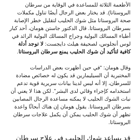
الأطعمة الثلاثة للمساعدة في الوقاية من سرطان
البروستاتا). قد يختار بعض الرجال أيضًا تناول مكملات
صحة البروستاتا مثل شوك الحليب لتقليل خطر الإصابة
بسرطان البروستاتا. قال الدكتور جاستن هومان، أحد كبار
أطباء المسالك البولية وجراح المسالك البولية الرائد في
لوس أنجلوس، لصحيفة هيلث دايجست:
لا توجد أدلة
كافية لتأكيد أن شوك الحليب يمنع سرطان البروستاتا
.
وقال هومان: “في حين أظهرت بعض الدراسات
المختبرية أن السيليمارين قد يكون له خصائص مضادة
للسرطان، إلا أنه ليس لدينا بيانات سريرية قوية تدعم
استخدامه كإجراء وقائي لدى البشر”. لكن هذا لا يعني أن
نبات الشوك الحليب لا يمكنه مساعدة الرجال المصابين
بسرطان البروستاتا. يقول هومان إن هناك أبحاثًا واعدة
تظهر أن شوك الحليب يمكن أن يكمل علاجات سرطان
البروستاتا.
قد يساعد شوك الحليب في علاج سرطان