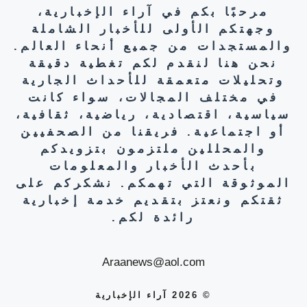
مرحبًا بكم في آراء الإخبارية،
وجهتكم الأولى للأخبار الشاملة
والمستجدات من جميع أنحاء العالم.
نحن هنا لنقدم لكم تغطية دقيقة
وتحليلات متعمقة للأحداث الجارية
في مختلف المجالات، سواء كانت
سياسية، اقتصادية، رياضية، ثقافية،
أو اجتماعية. فريقنا من الصحفيين
والمحللين ملتزمون بتزويدكم
بأحدث الأخبار والمعلومات
الموثوقة التي تهمكم. نشكركم على
ثقتكم ونعتز بتقديم خدمة إخبارية
رائدة لكم.
Araanews@aol.com
© 2026 آراء الإخبارية