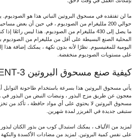
بإمكانك العمل في وقت لاحق.
ما لن تفتقده في مسحوق البروتين النباتي هذا هو الصوديوم.
حوالي 200 ملليغرام من الصوديوم ، في حين أن بعض مسا
ما يصل إلى 430 ملليغرام من الصوديوم. هذا ليس رائ
اليومية للمغنيسيوم. نظرًا لأنه بدون نكهة ، يمكنك إضافة هذا
على مستويات الصوديوم منخفضة.
كيفية صنع مسحوق البروتين 3-HEDREDIENT
يأتي مسحوق البروتين هذا بسرعة باستخدام طاحونة التوابل أو
معجون عن طريق مزج البذور ، ونبضات النبض من البذور في وق
مسحوق البروتين لا يحتوي على أي مواد حافظة ، تأكد من تخز
ستبقى جديدة في الفريزر لمدة شهرين.
على نفس كمية البروتين. لمزيد من مضادات الأكسدة والنكهة