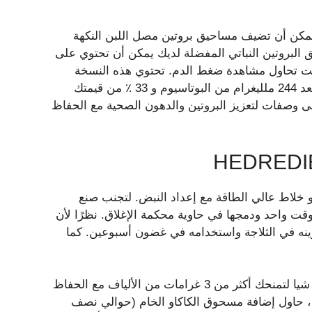
 يمكن أن تضيف مساحيق بروتين مصل اللبن النكهة
حيق البروتين النباتي المفضلة لديك يمكن أن تحتوي على
عًا إذا كنت تحاول مشاهدة ضغط الدم. تحتوي هذه النسخة
المحلية الصنع البسيطة على أقل من ملليغرام من الصوديوم بعد 244 ملليغرام من البوتاسيوم و 33 ٪ من قيمتك
 إلى وصفات لتعزيز البروتين والدهون الصحية مع الحفاظ
 خلاط عالي الطاقة مع إعداد النبض. لتجنب صنع
ت واحد ودمجها في حاوية محكمة الإغلاق. نظرًا لأن
ينه في الثلاجة واستخدامه في غضون أسبوعين. كما
لمزيد من الألياف ، يمكنك استبدال كوب من بذور الكتان لبذور شيا لتمنحك أكثر من 3 غرامات من الألياف مع الحفاظ
 ، حاول إضافة مسحوق الكاكاو الخام (حوالي نصف