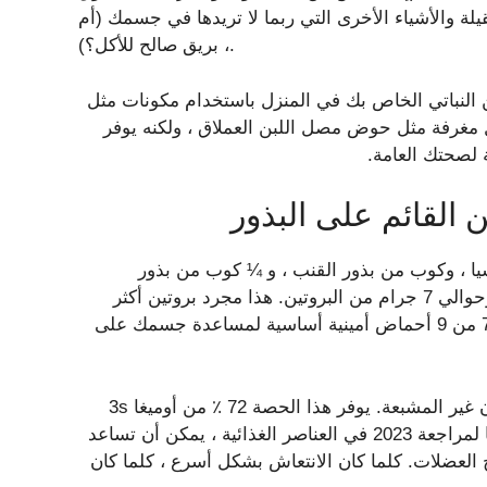
يلة والأشياء الأخرى التي ربما لا تريدها في جسمك (أم
، بريق صالح للأكل؟).
النباتي الخاص بك في المنزل باستخدام مكونات مثل
كل مغرفة مثل حوض مصل اللبن العملاق ، ولكنه يوفر
 لصحتك العامة.
 القائم على البذور
يا ، وكوب من بذور القنب ، و ¼ كوب من بذور
اليقطين الخام. توفر وجبة 2-TableSpoon 141 سعرة حرارية وحوالي 7 جرام من البروتين. هذا مجرد بروتين أكثر
بقليل في بيضة. ستجد أيضًا أن مسحوق البروتين يحتوي على 7 من 9 أحماض أمينية أساسية لمساعدة جسمك على
ما يجعل مسحوق البروتين محلي الصنع صحية للغاية هو الدهون غير المشبعة. يوفر هذا الحصة 72 ٪ من أوميغا 3s
لهذا اليوم. لا تحسب أوميغا 3s كجزء من كومة بناء القوة. وفقًا لمراجعة 2023 في العناصر الغذائية ، يمكن أن تساعد
لاح العضلات. كلما كان الانتعاش بشكل أسرع ، كلما كان