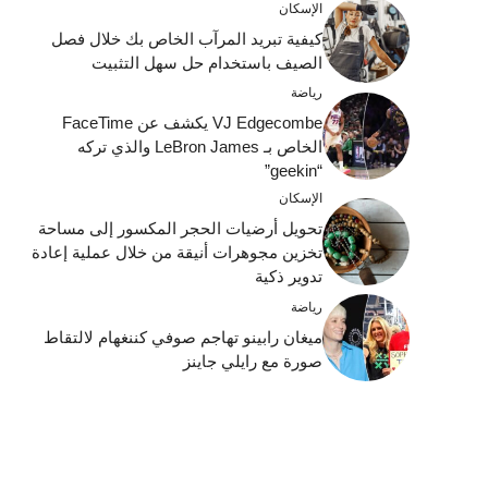
الإسكان
كيفية تبريد المرآب الخاص بك خلال فصل
الصيف باستخدام حل سهل التثبيت
رياضة
VJ Edgecombe يكشف عن FaceTime
الخاص بـ LeBron James والذي تركه
“geekin”
الإسكان
تحويل أرضيات الحجر المكسور إلى مساحة
تخزين مجوهرات أنيقة من خلال عملية إعادة
تدوير ذكية
رياضة
ميغان رابينو تهاجم صوفي كننغهام لالتقاط
صورة مع رايلي جاينز