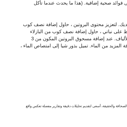
 فوائد صحية إضافية. (هذا ما يحدث عندما تأكل
ك. لتعزيز محتوى البروتين ، حاول إضافة نصف كوب
 من البروتين. للحفاظ على نباتي ، حاول إضافة نصف كوب من البازلاء
المجمدة لمدة 3 غرامات أخرى من البروتين و 3 غرامات من الألياف. عند إضافة مسحوق البروتين المكون من 3
 المزيد من الماء. تميل بذور شيا إلى امتصاص الماء ،
صحافة والحقيقة، أسعى لتقديم تحليلات دقيقة وتقارير مفصلة تعكس واقع