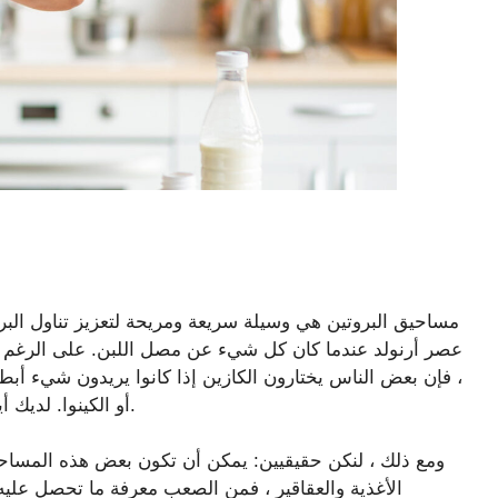
مساحيق البروتين هي وسيلة سريعة ومريحة لتعزيز تناول البرو
عصر أرنولد عندما كان كل شيء عن مصل اللبن. على الرغم من
، فإن بعض الناس يختارون الكازين إذا كانوا يريدون شيء أبطأ
أو الكينوا. لديك أيضًا الكثير من خيارات النكهة خارج الفانيليا والشوكولاتة.
ومع ذلك ، لنكن حقيقيين: يمكن أن تكون بعض هذه المساحيق ا
الأغذية والعقاقير ، فمن الصعب معرفة ما تحصل عل