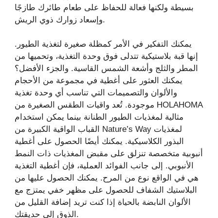
بسيطة ولكنها فعالة للحفاظ على طعام طائرك طازجًا
وإسعاد زوارك ذوي الريش.
يمكنك التفكير في الأمر كمظلة صغيرة لتغذية الطيور.
إنها قبة بلاستيكية تتدلى فوق وحدة التغذية، وتحميها من
المطر والثلج وأشعة الشمس القاسية. والجزء الأفضل؟
يمكنك العثور على أغطية في مجموعة من الأحجام
والألوان والتصميمات التي تناسب أي وحدة تغذية
موجودة. تُعد واقيات الطقس الصغيرة من HOLAHOMA
مثالية لمغذيات الطيور الطنانة بينما يمكن استخدام
القباب الواقية الكبيرة من Nature’s Way لمغذيات
البذور الكلاسيكية. يمكنك أيضًا الحصول على أغطية
أنبوبية متخصصة تنزلق على مقبض المغذيات ذات النمط
الأنبوبي. إلى جانب الفوائد العملية، فإن أغطية التغذية
هي في الواقع نوع من المرح. يمكنك الحصول عليها من
البلاستيك الشفاف للحصول على مظهر خفي يمتزج مع
الألوان النابضة بالحياة إذا كنت تريد إضافة القليل من
الذوق إلى حديقتك.