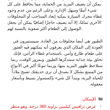
يمكن أن يضيف المزيد من الحماية، مما يحافظ على كل
شيء أنيقًا وسهل الإدارة. وعلى الرغم من عدم وجود
غطاء محرك السيارة يمكنه إبعاد السناجب أو المخلوقات
الأخرى تمامًا، إلا أنه يضيف حاجزًا إضافيًا يمكن أن يجعل
الوصول إلى الطعام أكثر صعوبة بالنسبة لهم.
الطيور هي أيضا مخلوقات من العادة. سيستمرون في
العودة إلى المكان الذي يعرفون أنه يمكنهم فيه العثور
على طعام طازج وآمن. باستخدام غطاء الرأس، فإنك
تخلق بيئة جذابة ستتذكرها الطيور. وبمرور الوقت، ربما
ستلاحظ ظهور المزيد منها، وربما تنوعًا أكبر في الأنواع.
من الممتع بشكل لا يصدق أن ترى حديقتك تصبح ملاذاً
للحياة البرية، ويبدأ كل شيء بإكسسوار بسيط وبأسعار
معقولة.
التصنيفات
الإسكان
عرض ترافيس كيلسي بزاوية 360 درجة، وهو منظر