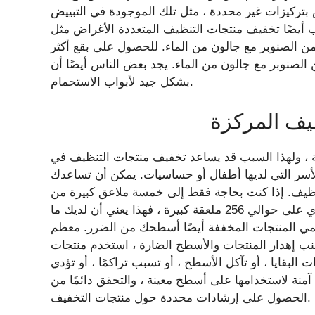
بتركيزات غير محددة ، مثل تلك الموجودة في التبييض
خفيف منتجات التنظيف المتعددة الأغراض مثل Mr. إذا كانت الأرضيات التي
ن الصنوبر مع جالون من الماء. للحصول على بقع أكثر
 مع جالون من الماء. يجد بعض الناس أيضًا أن Pine-Sol يعمل
بشكل جيد لأبواب الاستحمام.
يف المركزة
ة ، ولهذا السبب قد يساعد تخفيف منتجات التنظيف في
 للأسر التي لديها أطفال أو حساسيات. يمكن أن تساعدك
تنظيف. إذا كنت بحاجة فقط إلى خمسة ملاعق كبيرة من
التبييض لكل جالون من الماء ، وجالون واحد من التبييض يحتوي على حوالي 256 ملعقة كبيرة ، فهذا يعني أن لديك ما
ًا ، يمكن أن تحمي المنتجات المخففة أيضًا أسطحك من الضرر. معظم
جنب إهدار المنتجات والأسطح الضارة ، استخدم منتجات
لبقايا ، أو تآكل الأسطح ، أو تسبب تراكمًا ، أو تؤدي
آمنة لاستخدامها على أسطح معينة ، والتحقق دائمًا من
الحصول على إرشادات محددة حول منتجات التخفيف.