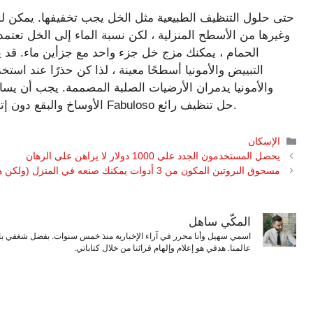
حتى حلول التنظيف الطبيعية مثل الخل يجب تخفيفها. يمكن للخ
وغيرها من الأسطح المنزلية ، لكن نسبة الماء إلى الخل تعتم
الحمام ، يمكنك مزج خل جزء واحد مع جزأين ماء. قد ي
التبييض والأمونيا أسطحًا معينة ، لذا كن حذرًا عند اس
والأمونيا يدمران الأرضيات الصلبة المصممة. يجب أن يسا
الأوساخ والبقع دون إتلاف النهاية. لتنظيف الحمام والأرضيات الخشبية ، يجعل Fabuloso حل تنظيف رائع.
التصنيفات
الإسكان
يحصل المستخدمون الجدد على 1000 دولار لا يراهن على الرهان
مسحوق البروتين المكون من 3 أدوات يمكنك صنعه في المنزل (ولكن هل هو أكثر صحة من المتجر؟)
المكّي ساهل
اسمي سهيل وأنا محرر في آراء الإخبارية منذ خمس سنوات. بفضل شغفي بال
عالمنا. هدفي هو إعلام وإلهام قرائنا من خلال كتاباتي.