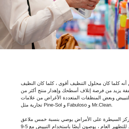
 أنه كلما كان محلول التنظيف أقوى ، كلما كان النظيف
فة يزيد من فرصة إتلاف أسطحك وإهدار منتج أكثر من
التبييض وبعض المنظفات المتعددة الأغراض من علامات
تجارية مثل Pine-Sol و Fabuloso و Mr.Clean.
كن مركز السيطرة على الأمراض يوصي بنسبة خمس ملاعق
كبيرة من التبييض إلى كل جالون من ماء درجة حرارة الغرفة. للتطهير العام ، يوصون أيضًا باستخدام التبييض مع 5-9