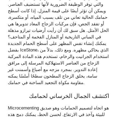
والتي توفر الوظيفة الضرورية لأنها تستضيف العناصر.
ويمكن أن تؤثر أيضًا على قيمة المنزل. إذا كانت أسطح
حمامك الحالية تعاني من تلف بسبب المياه، أو متكسرة،
أو تفقد الجص، فإن مركبات الزجاج المعاد تدويرها هي
الحل الأمثل. هل سبق لك أن رأيت أرضيات تيرازو مذهلة
في المباني التاريخية أو المنازل الفخمة أو المتاحف؟
يمكنك إنشاء نفس المظهر على أسطح الحمام الجديدة
بفضل IceStone، الذي يحاكي مظهره. ومع ذلك، بدلاً من
استخدام الجرانيت والرخام، تستخدم هذه المادة المركبة
الزجاج من العناصر الاستهلاكية المرسلة إلى مرافق
إعادة التدوير. بمجرد مزجه مع أصباغ وأسمنت غير
سامة، يخلق الزجاج المطحون سطحًا أملسًا يمكنه
مقاومة مكواة التجعيد الساخنة في حمامك.
اكتشف الجمال الخرساني لحمامك
Microcementing هو اتجاه لتصميم الحمامات وهو صديق
للبيئة وآخذ في الارتفاع. لحسن الحظ، يمكنك دمج هذه