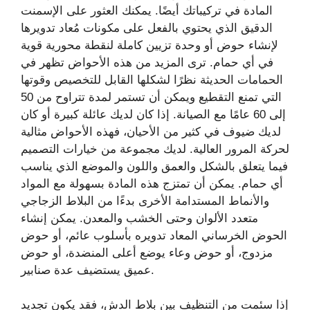
المادة في تركيباتك أيضًا. يمكنك العثور على الإسمنت
الدقيق الذي يحتوي بالفعل على مكونات مُعاد تدويرها
لإنشاء حوض أو وحدة تزيين كاملة لنقطة محورية قوية
في أي حمام. ترى المزيد من هذه الأحواض تظهر في
الحمامات الحديثة نظرًا لشكلها القابل للتخصيص وقوتها
التي تمنع التقطيع ويمكن أن تستمر لمدة تتراوح من 50
إلى 60 عامًا مع الصيانة. إذا كان لديك عائلة كبيرة أو كان
لديك ضيوف في كثير من الأحيان، فهذه الأحواض مثالية
لحركة المرور العالية. لديك مجموعة من خيارات التصميم
فيما يتعلق بالشكل والعمق واللون والموضع الذي يناسب
أي حمام. يمكن أن تمتزج هذه المادة بسهولة مع المواد
والأنماط المستدامة الأخرى بدءًا من البلاط الزجاجي
متعدد الألوان وحتى الخشب والمعدن. يمكن إنشاء
الحوض الخرساني المعاد تدويره بأسلوب عائم، أو حوض
مزدوج، أو حوض وعاء يوضع أعلى المنضدة، أو حوض
عميق يستضيف عدة صنابير.
إذا سئمت من التنظيف بين بلاط الدش، فقد يكون تجديد