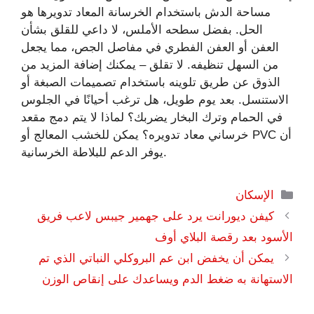
مساحة الدش باستخدام الخرسانة المعاد تدويرها هو
الحل. بفضل سطحه الأملس، لا داعي للقلق بشأن
العفن أو العفن الفطري في مفاصل الجص، مما يجعل
من السهل تنظيفه. لا تقلق – يمكنك إضافة المزيد من
الذوق عن طريق تلوينه باستخدام تصميمات الصبغة أو
الاستنسل. بعد يوم طويل، هل ترغب أحيانًا في الجلوس
في الحمام وترك البخار يضربك؟ لماذا لا يتم دمج مقعد
خرساني معاد تدويره؟ يمكن للخشب المعالج أو PVC أن
يوفر الدعم للبلاطة الخرسانية.
التصنيفات
الإسكان
كيفن ديورانت يرد على جهمير جيبس ​​لاعب فريق
الأسود بعد رقصة البلاي أوف
يمكن أن يخفض ابن عم البروكلي النباتي الذي تم
الاستهانة به ضغط الدم ويساعدك على إنقاص الوزن