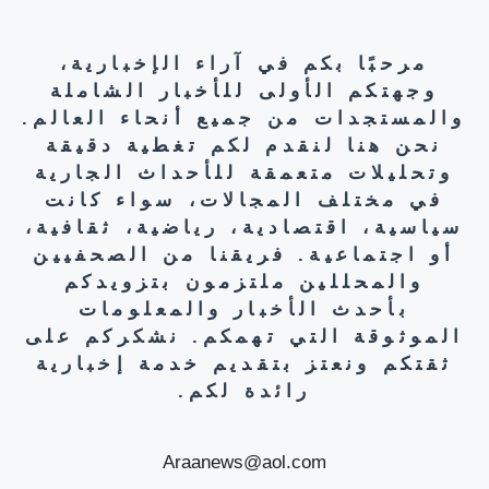
مرحبًا بكم في آراء الإخبارية،
وجهتكم الأولى للأخبار الشاملة
والمستجدات من جميع أنحاء العالم.
نحن هنا لنقدم لكم تغطية دقيقة
وتحليلات متعمقة للأحداث الجارية
في مختلف المجالات، سواء كانت
سياسية، اقتصادية، رياضية، ثقافية،
أو اجتماعية. فريقنا من الصحفيين
والمحللين ملتزمون بتزويدكم
بأحدث الأخبار والمعلومات
الموثوقة التي تهمكم. نشكركم على
ثقتكم ونعتز بتقديم خدمة إخبارية
رائدة لكم.
Araanews@aol.com