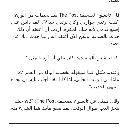
قصد.
قال تايسون لصحيفة The Post بعد لحظات من الوزن:
“كنت أرتدي جواربي وكان يرتدي حذاءً”. “لقد داس على
إصبع قدمي لأنه ملك الحفرة. أردت أن أعتقد أن ذلك
حدث بالصدفة. ولكن الآن أعتقد أنه ربما حدث ذلك عن
قصد.
“كنت أشعر بألم شديد. كان علي أن أرد بالمثل.”
وعندما سُئل عما سيقوله لخصمه البالغ من العمر 27
عامًا في الوقت الحالي، إذا كانا معًا، أجاب تايسون بحدة:
“انتهى الحديث”.
وقال ممثل عن تايسون لصحيفة The Post: “كان جيك
ينخز الدب طوال الوقت. لقد صفع مايك هذا الشيء منه.