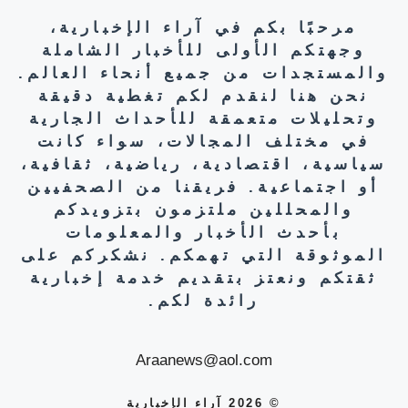
مرحبًا بكم في آراء الإخبارية،
وجهتكم الأولى للأخبار الشاملة
والمستجدات من جميع أنحاء العالم.
نحن هنا لنقدم لكم تغطية دقيقة
وتحليلات متعمقة للأحداث الجارية
في مختلف المجالات، سواء كانت
سياسية، اقتصادية، رياضية، ثقافية،
أو اجتماعية. فريقنا من الصحفيين
والمحللين ملتزمون بتزويدكم
بأحدث الأخبار والمعلومات
الموثوقة التي تهمكم. نشكركم على
ثقتكم ونعتز بتقديم خدمة إخبارية
رائدة لكم.
Araanews@aol.com
© 2026 آراء الإخبارية