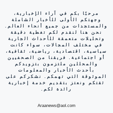
مرحبًا بكم في آراء الإخبارية،
وجهتكم الأولى للأخبار الشاملة
والمستجدات من جميع أنحاء العالم.
نحن هنا لنقدم لكم تغطية دقيقة
وتحليلات متعمقة للأحداث الجارية
في مختلف المجالات، سواء كانت
سياسية، اقتصادية، رياضية، ثقافية،
أو اجتماعية. فريقنا من الصحفيين
والمحللين ملتزمون بتزويدكم
بأحدث الأخبار والمعلومات
الموثوقة التي تهمكم. نشكركم على
ثقتكم ونعتز بتقديم خدمة إخبارية
رائدة لكم.
Araanews@aol.com