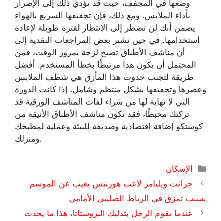
وضعها في المجفف، حيث قد يؤدي ذلك إلى الإضرار
بأداء الملابس. ومع ذلك، فإن تجفيفها السريع بالهواء
يضمن أنك لن تضطر إلى الانتظار لفترة طويلة لإعادة
استخدامها. في حين تشير بعض المراجعات النقدية إلى
أن مناشف الأطباق تصبح لزجة بمرور الوقت، فمن
المحتمل أن يكون هذا مرتبطًا بخطأ المستخدم. أفضل
طريقة لتجنب حدوث هذا المأزق هي شطف الملابس
وعصرها وتجفيفها بشكل منتظم وشامل. إذا كانت الدورة
التي لا نهاية لها من شراء لفات المناشف الورقية قد
تركتك محبطًا، فقد تكون مناشف الأطباق الأنيقة من
كوستكو إضافة اقتصادية وصديقة للبيئة وعملية لمطبخك
ومنزلك.
التصنيفات
الإسكان
جرانت ويليامز لاعب هورنتس يغيب عن الموسم
بسبب تمزق في الرباط الصليبي الأمامي
عندما يقوم الرجل بتدليك البروستاتا، هذا ما يحدث