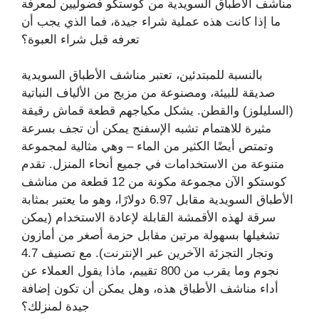
مناشف الأطباق السويدية من كوستكو فضوليين لمعرفة
ما إذا كانت هذه عملية شراء جيدة، فما الذي يجب أن
تعرفه قبل شراء العبوة؟
بالنسبة للمبتدئين، تعتبر مناشف الأطباق السويدية
صديقة للبيئة، ومصنوعة من مزيج من الألياف النباتية
(السليلوز) والقطن. يشكل مكياجهم قطعة قماش رقيقة
مثيرة للاهتمام تشبه الإسفنج يمكن أن تجف بسرعة
وتمتص أيضًا الكثير من الماء – وهي مثالية لمجموعة
متنوعة من الاستخدامات في جميع أنحاء المنزل. تقدم
كوستكو الآن مجموعة مكونة من 12 قطعة من مناشف
الأطباق السويدية مقابل 6.97 دولارًا، وهو ما يعتبر بمثابة
سرقة لهذه الأقمشة القابلة لإعادة الاستخدام (يمكن
تشغيلها بسهولة مرتين مقابل حزمة أصغر من أمازون
وتجار التجزئة الآخرين عبر الإنترنت). مع تصنيف 4.7
نجوم وما يقرب من 800 تقييم، ماذا يقول العملاء عن
أداء مناشف الأطباق هذه، وهل يمكن أن تكون إضافة
جيدة لمنزلك؟