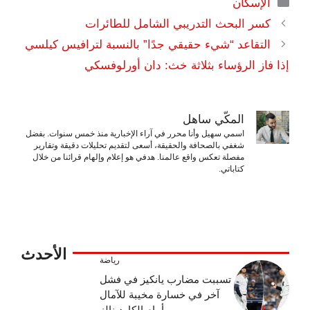
التصنيفات
الإسكان
كسر البحث التدريبي الشامل للطائرات
التقاعد “شيء حقيقي جدًا” بالنسبة لترافيس كيلسي
إذا فاز الرؤساء بثلاثة خث: دان أورلوفسكي
المكّي ساهل
اسمي سهيل وأنا محرر في آراء الإخبارية منذ خمس سنوات. بفضل
شغفي بالصحافة والحقيقة، أسعى لتقديم تحليلات دقيقة وتقارير
مفصلة تعكس واقع عالمنا. هدفي هو إعلام وإلهام قرائنا من خلال
كتاباتي.
الأحدث
رياضة
تسببت مضارب يانكيز في فشل
آخر في خسارة مخيبة للآمال
أمام الكاردينالز