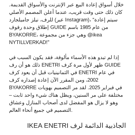
خلال أسواق إعادة البيع عبر الإنترنت والأسواق القديمة.
كان ذلك حتى وقت قريب، عندما أعلن المصمم الأصلي
للرف، نيلز جاميلجارد (عبر Instagram)، “سيتم إعادة
إطلاق وحدة رفوف GUIDE من عام 1985 باسم
BYAKORRE، وهي جزء من مجموعة @ikea
NYTILLVERKAD!”
إذا لم تبدو هذه الأسماء مألوفة، فقد يكون السبب في
ذلك هو أن رف ENETRI ظهر لأول مرة كرف GUIDE
في الثمانينيات قبل أن يعود كرف ENETRI في عام
2002، ومن المقرر الآن إعادة إصداره كرف
BYAKORRE في فبراير 2025. لقد مر التصميم بهويات
مختلفة على مر السنين، ويظل هناك شيء واحد ثابت –
وهو لا يزال هو المفضل لدى أصحاب المنازل وعشاق
التصميم في جميع أنحاء العالم.
الجاذبية الدائمة لرف IKEA ENETRI