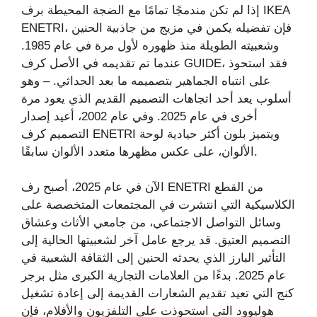
إذا لم تكن مندمجًا تمامًا مع الضجة المحيطة برف IKEA
ENETRI، فإن تفضيله يكمن في مزيج من جاذبية الحنين
وشعبيته الطويلة منذ ظهوره لأول مرة في عام 1985.
عندما تم تقديمه في الأصل كرف GUIDE، فقد استحوذ
على انتباه الجماهير بتصميمه ما بعد الحداثي. – وهو
أسلوب يعد أحد اتجاهات التصميم القديم الذي يعود مرة
أخرى في عام 2025. وفي عام 2002، أعيد إصدار
التصميم كرف ENETRI ويتميز بلون أكثر حيادية لوحة
الألوان، على عكس مظهرها متعدد الألوان سابقًا.
الآن في عام 2025، أصبح رف ENETRI من القطع
الكلاسيكية التي انتشرت في المجتمعات المتخصصة على
وسائل التواصل الاجتماعي، من جامعي الأثاث وعشاق
التصميم العتيق. قد يرجع عامل آخر لشعبيتها الحالية إلى
التأثير البارز الذي يحدثه الحنين إلى الثقافة الشعبية في
عام 2025. بدءًا من العلامات التجارية الكبرى مثل برجر
كنج التي تعيد تقديم الشعارات القديمة إلى إعادة تشغيل
هوليوود التي استحوذت على التلفزيون والأفلام، فإن