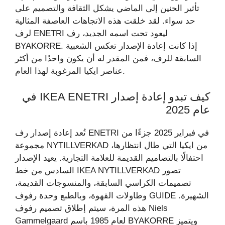
تأثير الحنين إلى الماضي يشكل الثقافة والتصميم على
حد سواء. لقد خلقت هذه الاتجاهات العاصفة المثالية
لرف ENETRI ليعود تحت اسمه الجديد، رف
BYAKORRE. إذا كانت إعادة الإصدار تعكس الشعبية
السابقة للرف، فمن المقدر له أن يكون واحدًا من أكثر
عناصر ايكيا المرغوبة لهذا العام.
كيف تبدو إعادة إصدار IKEA ENETRI في
عام 2025
تُعد إعادة إصدار رف ENETRI في فبراير 2025 جزءًا من
مجموعة NYTILLVERKAD من ايكيا التي طال انتظارها،
احتفالًا بالتصاميم القديمة للعلامة التجارية. يعيد الإصدار
السادس من خط IKEA NYTILLVERKAD تصور
تصميمات الكراسي السابقة، والمنسوجات القديمة،
وطاولات القهوة، وبالطبع وحدة رفوف GUIDE الشهيرة.
هذه المرة، سيتم إطلاق تصميم رفوف Niels
Gammelgaard لعام 1985 باسم BYAKORRE ويتميز