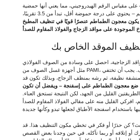
الجواب؟ ذلك يعتمد. تبلغ قيمة الطماطم الطازجة حوالي 4.0 على مقياس الرقم الهيدروجيني، مما يعني أنها حمضية
نسبيًا. معجون الطماطم – معجون مركز مصنوع من الطماطم – يحتوي على درجة حموضة أقل، تبدأ من 3.5 تقريبًا،
كون معجون الطماطم عنصرًا قويًا في تنظيف المطبخ
نظيف الموقد الخاص بك
واقد الزجاجية، احصل على وسادة من الصوف الفولاذي
مثل أجهزة غسل الصوف من PAMI، وأضف بعض معجون الطماطم، وافرك سطح الموقد بلطف. يجب أن تختفي
بمنشفة نظيفة، ثم رشه بمنظف الزجاج، وبذلك تكون قد
دأ، ضع معجون الطماطم على إسفنجة – ويفضل أن تكون
لطريقتين القليل من الجهد، لكن النتيجة تستحق العناء.
، افركي القليل منه على مقالي الفولاذ المقاوم للصدأ
لحث؟ كن حذرًا أو فكر في تخطي مكون التنظيف هذا. قد
أو إتلافه أو ربما تآكله. في حين وجدنا بعض القصص