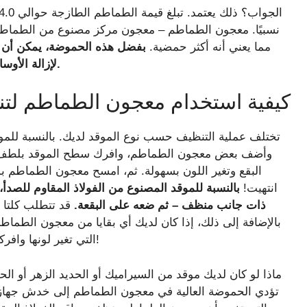
مما يعني أنه أكثر حمضية.
بفضل هذه الحموضة، يمكن أن ي
لإزالة الأوساخ الموجودة على مواقد الزجاج والفولاذ المقاوم للصدأ.
كيفية استخدام معجون الطماطم لت
تختلف عملية التنظيف حسب نوع الموقد لديك. بالنسبة للم
البقع وتغير اللون بسهولة. ثم، امسح معجون الطماطم 
انتهيت!
بالنسبة للموقد المصنوع من الفولاذ المقاوم للص
ذات جانب منظف – ثم ضعه على البقعة.
قد تتطلب كلتا ا
بالإضافة إلى ذلك، إذا كان لديك أي بقايا من معجون الطماطم
التي تغير لونها وافركيها باستخدام اسفنجة الأطباق لجعلها تبدو وكأنها جديدة!
ماذا لو كان لديك موقد من السيراميك أو الحديد الزهر أو ا
تؤدي الحموضة العالية في معجون الطماطم إلى خدش جهازك 