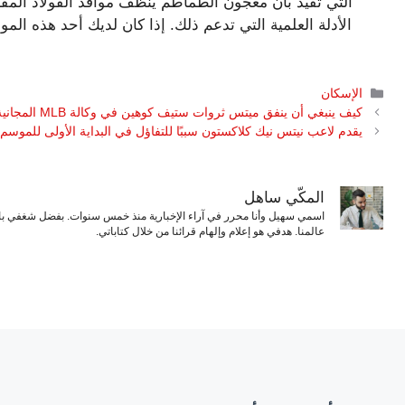
التي تفيد بأن معجون الطماطم ينظف مواقد الفولاذ المقا
الأدلة العلمية التي تدعم ذلك. إذا كان لديك أحد هذه ا
التصنيفات
الإسكان
كيف ينبغي أن ينفق ميتس ثروات ستيف كوهين في وكالة MLB المجانية
يقدم لاعب نيتس نيك كلاكستون سببًا للتفاؤل في البداية الأولى للموسم
المكّي ساهل
اسمي سهيل وأنا محرر في آراء الإخبارية منذ خمس سنوات. بفضل شغفي بال
عالمنا. هدفي هو إعلام وإلهام قرائنا من خلال كتاباتي.