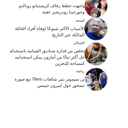
واجهت خطط زفاف كريستيانو رونالدو
وجورجينا رودريجيز عقبة
الصحة
الأسباب الأكثر شيوعًا لوفاة أفراد العائلة
المالكة عبر التاريخ
الإسكان
تخلص من قذارة صناديق القمامة باستخدام
حل أكثر ثباتًا من أمازون يمكن استخدامه
كمساحة للتخزين
رياضة
بن سيمونز يثير شائعات 76ers مع صورة
تتمحور حول ليبرون جيمس