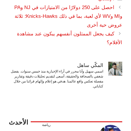
احصل على 250 دولارًا من الامتيازات في NJ وPA
وMI وWV لأي لعبة، بما في ذلك Knicks-Hawks؛ ثلاثة
عروض حية أخرى
كيف يجعل الممثلون أنفسهم يبكون عند مشاهدة
الأفلام؟
المكّي ساهل
اسمي سهيل وأنا محرر في آراء الإخبارية منذ خمس سنوات. بفضل
شغفي بالصحافة والحقيقة، أسعى لتقديم تحليلات دقيقة وتقارير
مفصلة تعكس واقع عالمنا. هدفي هو إعلام وإلهام قرائنا من خلال
كتاباتي.
الأحدث
رياضة