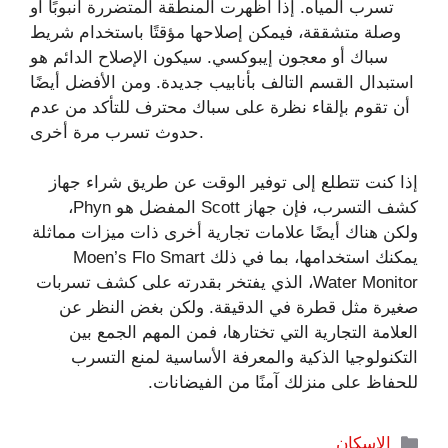
تسرب المياه. إذا أظهرت المنطقة المتضررة أنبوبًا أو
وصلة متشققة، فيمكن إصلاحها مؤقتًا باستخدام شريط
سباك أو معجون إيبوكسي. سيكون الإصلاح الدائم هو
استبدال القسم التالف بأنابيب جديدة. ومن الأفضل أيضًا
أن تقوم بإلقاء نظرة على سباك محترف للتأكد من عدم
حدوث تسرب مرة أخرى.
إذا كنت تتطلع إلى توفير الوقت عن طريق شراء جهاز
كشف التسرب، فإن جهاز Scott المفضل هو Phyn،
ولكن هناك أيضًا علامات تجارية أخرى ذات ميزات مماثلة
يمكنك استخدامها، بما في ذلك Moen’s Flo Smart
Water Monitor، الذي يفتخر بقدرته على كشف تسربات
صغيرة مثل قطرة في الدقيقة. ولكن بغض النظر عن
العلامة التجارية التي تختارها، فمن المهم الجمع بين
التكنولوجيا الذكية والمعرفة الأساسية لمنع التسرب
للحفاظ على منزلك آمنًا من الفيضانات.
التصنيفات
الإسكان