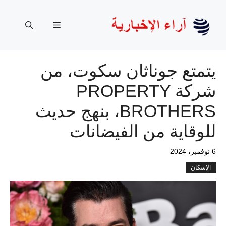
نتقل
لى
القائمة
لمحتوى
يتمتع جوناثان سكوت، من
شركة PROPERTY
BROTHERS، بنهج حديث
للوقاية من الفيضانات
6 نوفمبر، 2024
الإسكان