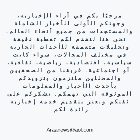
مرحبًا بكم في آراء الإخبارية،
وجهتكم الأولى للأخبار الشاملة
والمستجدات من جميع أنحاء العالم.
نحن هنا لنقدم لكم تغطية دقيقة
وتحليلات متعمقة للأحداث الجارية
في مختلف المجالات، سواء كانت
سياسية، اقتصادية، رياضية، ثقافية،
أو اجتماعية. فريقنا من الصحفيين
والمحللين ملتزمون بتزويدكم
بأحدث الأخبار والمعلومات
الموثوقة التي تهمكم. نشكركم على
ثقتكم ونعتز بتقديم خدمة إخبارية
رائدة لكم.
Araanews@aol.com