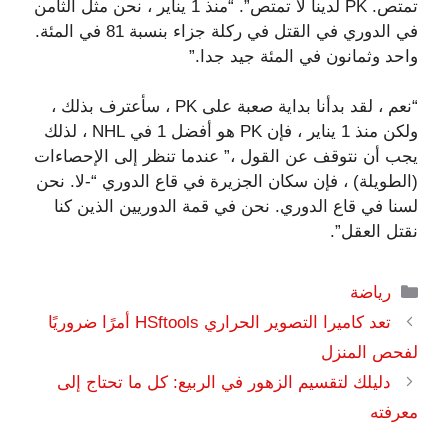
تمتص. PK ​​لدينا لا تمتص”. “منذ 1 يناير ، نحن مثل الثامن
في الدوري في القتل في ركلة جزاء بنسبة 81 في المئة.
واحد وثمانون في المئة جيد جدا.”
“نعم ، لقد بدأنا بداية صعبة على PK ، سأعترف بذلك ،
ولكن منذ 1 يناير ، فإن PK هو أفضل 1 في NHL ، لذلك
يجب أن نتوقف عن القول ،” عندما تنظر إلى الإحصاءات
(الطويلة) ، فإن سكان الجزيرة في قاع الدوري “-لا. نحن
لسنا في قاع الدوري. نحن في قمة الدوريين الذين كنا
نقتل العقل”.
التصنيفات
رياضة
تعد كاميرا التصوير الحراري HSftools أمرًا ضروريًا
لفحص المنزل
دليلك لتقسيم الزهور في الربيع: كل ما تحتاج إلى
معرفته