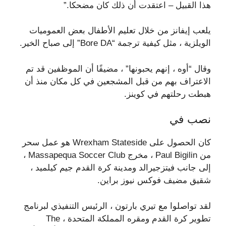
هذا القبيل – اعتقدت أن ذلك كان مضحكا.”
يلعب إيفانز من خلال تعليم الأطفال بعض العموميات
الويلزية ، مثل كيفية ترجمة “Bore DA” إلى صباح الخير.
وقال “أوه ، إنهم يحبونها” ، مضيفًا أن الموظفين قد تم
الاعتراف بهم من قبل المشجعين في كل مكان منذ أن
هبطت رحلتهم في كوينز.
نصب في
كان الحصول على Wrexham Stateside هو عمل سحر
من Paul Bigilin ، مخرج Massapequa Soccer Club ،
إلى جانب فيتزجيرالد ومدينة كرة القدم جيم كيلميد ،
شقيق مضيف فوكس نيوز براين.
لقد تواصلوا مع تيري بارتون ، الرئيس التنفيذي لبرنامج
تطوير كرة القدم ومقره المملكة المتحدة ، The