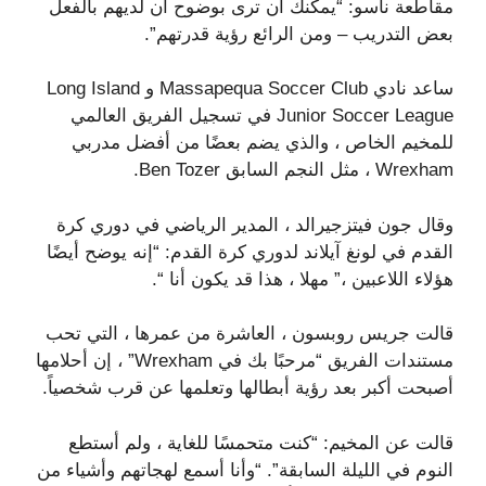
مقاطعة ناسو: “يمكنك أن ترى بوضوح أن لديهم بالفعل
بعض التدريب – ومن الرائع رؤية قدرتهم”.
ساعد نادي Massapequa Soccer Club و Long Island
Junior Soccer League في تسجيل الفريق العالمي
للمخيم الخاص ، والذي يضم بعضًا من أفضل مدربي
Wrexham ، مثل النجم السابق Ben Tozer.
وقال جون فيتزجيرالد ، المدير الرياضي في دوري كرة
القدم في لونغ آيلاند لدوري كرة القدم: “إنه يوضح أيضًا
هؤلاء اللاعبين ،” مهلا ، هذا قد يكون أنا “.
قالت جريس روبسون ، العاشرة من عمرها ، التي تحب
مستندات الفريق “مرحبًا بك في Wrexham” ، إن أحلامها
أصبحت أكبر بعد رؤية أبطالها وتعلمها عن قرب شخصياً.
قالت عن المخيم: “كنت متحمسًا للغاية ، ولم أستطع
النوم في الليلة السابقة”. “وأنا أسمع لهجاتهم وأشياء من