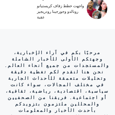
واجهت خطط زفاف كريستيانو
رونالدو وجورجينا رودريجيز
عقبة
مرحبًا بكم في آراء الإخبارية،
وجهتكم الأولى للأخبار الشاملة
والمستجدات من جميع أنحاء العالم.
نحن هنا لنقدم لكم تغطية دقيقة
وتحليلات متعمقة للأحداث الجارية
في مختلف المجالات، سواء كانت
سياسية، اقتصادية، رياضية، ثقافية،
أو اجتماعية. فريقنا من الصحفيين
والمحللين ملتزمون بتزويدكم
بأحدث الأخبار والمعلومات