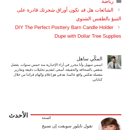
التصنيفات
رياضة
الشائعات هل قد تكون أوراق شجرتك قادرة على
التنبؤ بالطقس الشتوي
DIY The Perfect Posttery Barn Candle Holder
Dupe with Dollar Tree Supplies
المكّي ساهل
اسمي سهيل وأنا محرر في آراء الإخبارية منذ خمس سنوات. بفضل
شغفي بالصحافة والحقيقة، أسعى لتقديم تحليلات دقيقة وتقارير
مفصلة تعكس واقع عالمنا. هدفي هو إعلام وإلهام قرائنا من خلال
كتاباتي.
الأحدث
الصحة
تقول تايلور سويفت إن نسيج