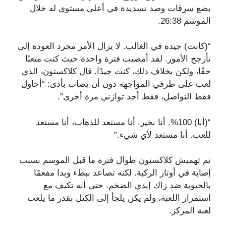
بضع سرقات وصد تسديدة في أعلى مستوى له خلال
الموسم 26:38.
“(كانت) جيدة في الغالب. لا يزال الأمر مجرد العودة إلى
تأرجح الأمور. لقد أمضيت فترة واحدة حيث كنت متعبًا
حقًا، ولكن بخلاف ذلك، كنت جيدًا. قال كلاكستون، الذي
لعب على طرفي المواجهة دون أن يصاب بأذى: “أحاول
فقط التواصل، فقط أجد توازني مرة أخرى”.
“(أنا) 100%. أنا بخير. أنا مستعد للذهاب، أنا مستعد
للعب. أنا مستعد لأي شيء.”
تم تهميش كلاكستون طوال فترة ما قبل الموسم بسبب
إصابة في أوتار الركبة. لكنه تصاعد ببطء وبدا مفعمًا
بالحيوية ضد زاك إيدي الضخم. حتى أنه تكيف مع
استمرار اللعبة، ولم يكن يلجأ إلى الكتل بقدر ما يلعب
لعبة المركز.