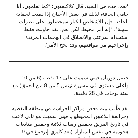
“نعم، هذه هي اللعبة. قال كلاكستون: “كما تعلمون، أنا
حامي الحافة، لذلك في بعض الأحيان إذا ذهبت لحماية
الحافة، فإن الأشخاص الكبار سيحصلون على نظرات
سهلة”. “إنه أمر محبط. لكن نعم، لقد حاولت فقط
استخدام سرعتي والانطلاق في الهجمات المرتدة
وإخراجهم من مواقعهم، وقد نجح الأمر”.
حصل دوريان فيني سميث على 17 نقطة (6 من 10
وأعلى مستوى في مسيرة نيتس 5 من 8 من العمق) مع
ستة لوحات في 28 دقيقة.
لقد طُلب منه فحص مراكز الحراسة في منطقة التغطية
وحراسة اللاعبين المحيطين. فيني سميث هو ثاني لاعب
في تاريخ الفريق بخمس رميات ثلاثية وخمس متابعات
هجومية في نفس المباراة (بعد كايري إيرفينغ في 9