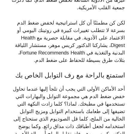
غيرها من الأدوية الشائعة لخفض ضغط الدم، كما ذكرت
جمعية القلب الأمريكية.
لكن كن مطمئنًا أن كل استراتيجية لخفض ضغط الدم
بسرعة لا تتطلب تغييرات كبيرة في روتينك اليومي أو
الاعتماد على الأدوية. في مقابلة حصرية مع Health
Digest، يشاركنا الدكتور كريس موهر، مستشار اللياقة
البدنية والتغذية في Fortune Recommends Health،
بثلاث طرق بسيطة للحفاظ على ضغط الدم.
استمتع بالراحة مع رف التوابل الخاص بك
أحد الأماكن الأولى التي يجب أن تلجأ إليها عندما تحاول
خفض ضغط الدم هي مجموعة التوابل والبهارات التي
تستخدمها في مطبخك. لماذا؟ كلما زادت النكهة التي
تضيفها إلى طعامك باستخدام التوابل ومزيج التوابل
الخالية من الملح، كلما قل الصوديوم الذي ستحتاج إلى
استخدامه لجعل أطباقك ذات مذاق رائع. وكما يوضح
الدكتور كريس موهر، فإن تقليل الملح أمر بالغ الأهمية