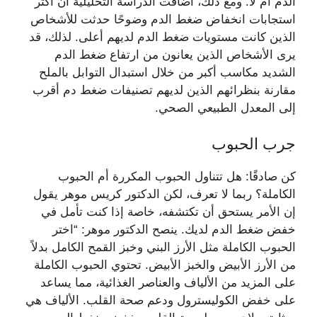
الدم أم لا. ومع ذلك، أضافت الدراسة التحليلية أن أكثر
استجابات انخفاض ضغط الدم وضوحًا حدثت للأشخاص
الذين كانت مستويات ضغط الدم لديهم أعلى. لذلك، قد
يرى الأشخاص الذين يعانون من ارتفاع ضغط الدم
الشديد مكاسب أكبر من خلال استبدال التوابل بالملح
مقارنة بنظرائهم الذين لديهم تصنيفات ضغط دم أقرب
إلى المعدل الطبيعي الصحي.
جرب الحبوب
كن صادقًا: هل تتناول الحبوب المكررة أم الحبوب
الكاملة؟ ربما لا تعرف، لكن الدكتور كريس موهر يقول
إن الأمر يستحق أن تكتشفه، خاصة إذا كنت تأمل في
خفض ضغط الدم لديك. ينصح الدكتور موهر: “اختر
الحبوب الكاملة مثل الأرز البني وخبز القمح الكامل بدلاً
من الأرز الأبيض والخبز الأبيض. تحتوي الحبوب الكاملة
على المزيد من الألياف والعناصر الغذائية، مما يساعد
على خفض الكوليسترول ودعم صحة القلب. الألياف هي