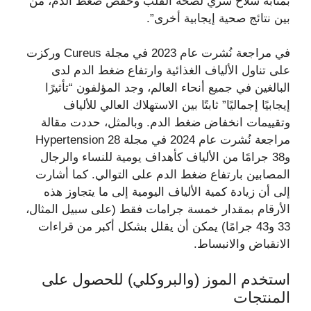
بمثابة سلاح سري لصحة القلب وخفض ضغط الدم، من
بين نتائج صحية إيجابية أخرى”.
في مراجعة نُشرت عام 2023 في مجلة Cureus وركزت
على تناول الألياف الغذائية وارتفاع ضغط الدم لدى
البالغين في جميع أنحاء العالم، وجد المؤلفون “تأثيرًا
إيجابيًا إجماليًا” ثابتًا بين الاستهلاك العالي للألياف
وتقييمات انخفاض ضغط الدم. وبالمثل، حددت مقالة
مراجعة نُشرت عام 2024 في مجلة Hypertension 28
و38 جرامًا من الألياف كأهداف يومية للنساء والرجال
المصابين بارتفاع ضغط الدم على التوالي. كما أشارت
إلى أن زيادة كمية الألياف اليومية إلى ما يتجاوز هذه
الأرقام بمقدار خمسة جرامات فقط (على سبيل المثال،
33 و43 جرامًا) يمكن أن يقلل بشكل أكبر من قراءات
الانقباض والانبساط.
استخدم الموز (والبروكلي) للحصول على
المنتجات