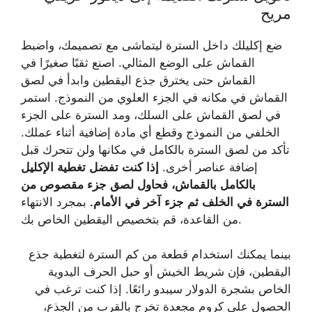
مريح
ضع إكليلك داخل السترة ليتماشى مع تصميمك، واضبط
القماش على الوضع المثالي. اصنع ثقبًا صغيرًا في
القماش حتى يخترق جذع اليقطين وابدأ في لصق
القماش في مكانه في الجزء العلوي من النموذج. استمر
في لصق القماش على السلك، ومد السترة على الجزء
الخلفي من النموذج وقطع أي مادة إضافية أثناء عملك.
تأكد من لصق السترة بالكامل في مكانها ولن تتحرك قبل
إضافة عناصر أخرى.
إذا كنت تفضل تغطية الإكليل
بالكامل بالقماش، فحاول لصق جزء مقصوص من
السترة في الخلف ثم جزء آخر في الأمام.
بمجرد الانتهاء
من القاعدة، قم بتخصيص اليقطين الخاص بك.
بينما يمكنك استخدام قطعة من كم السترة لتغطية جذع
اليقطين، فإن شريط الخيش أو حبل الحرف اليدوية
الخاص بشجرة الدولار سيبدو رائعًا. إذا كنت ترغب في
الحصول على كروم مجعدة تخرج بالقرب من الجذع،