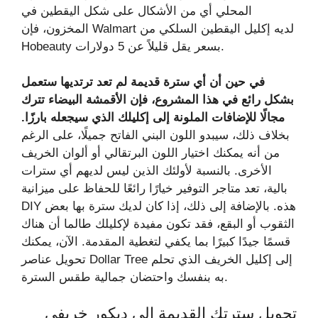
المحلي أي من الأشكال على شكل اليقطين في
المخزون، فإن Walmart لديه إكليل اليقطين السلكي من
Hobeauty بسعر يقل قليلاً عن 5 دولارات.
في حين أن أي سترة قديمة لم تعد ترتديها ستعمل
بشكل رائع في هذا المشروع، فإن الأقمشة البيضاء تترك
مجالًا للإضافات الملونة إلى إكليلك الذي سيجعله بارزًا.
بخلاف ذلك، سيبدو اللون البني الفاتح جميلًا، على الرغم
من أنه يمكنك اختيار اللون البرتقالي أو ألوان الخريف
الأخرى. بالنسبة لأولئك الذين ليس لديهم أي سترات
بالية، تعد متاجر التوفير خيارًا رائعًا للحفاظ على ميزانية
DIY هذه. بالإضافة إلى ذلك، إذا كان لديك سترة بها بعض
الثقوب أو البقع، فقد تكون مفيدة لإكليلك طالما أن هناك
قسمًا جيدًا كبيرًا بما يكفي لتغطية المقدمة. الآن، يمكنك
تحويل عناصر Dollar Tree إلى إكليل الخريف الذي تحلم
به بنفسك واحتضان جمالية طقس السترة.
تحويل سترتك القديمة إلى ديكور خريفي