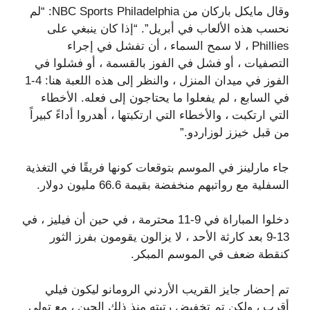
وقال مايكل باركان من NBC Sports Philadelphia: “لم
نحسب هذه الألعاب في أبريل”. “إذا كان ينبغي على
Phillies ، لا سمح السماء ، أن تفشل في إجراء
التصفيات ، أو فشل في الفوز بالقسمة ، أو فشلوا في
الفوز في ميدان المنزل ، والنظر إلى هذه اللعبة هنا: 4-1
في السابع ، لم يفعلوا ما يحتاجون إلى فعله. الأخطاء
التي ارتكبت ، والأخطاء التي ارتكبتها ، أهدروا أداءً كبيراً
من قبل خيزز لوزاردو.”
جاء مارلينز في الموسم بتوقعات كونها فريقًا في التغذية
السفلية مع رواتبهم منخفضة بقيمة 66.6 مليون دولار.
دخلوا المباراة في 9-11 محترمة ، في حين أن فيليز ، في
13-9 بعد كارثة الأحد ، لا يزالون يقومون بفرز الثور
كنقطة ضعف في الموسم المبكر.
تم إحضار جايز القريب الأردني الرومانو ليكون فيلي
أقرب ، ولكن تم تخفيض رتبته منذ ذلك الحين ، مع تولي