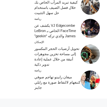
كيفية تبريد المرآب الخاص بك
خلال فصل الصيف باستخدام
حل سهل التثبيت
رياضة
VJ Edgecombe يكشف عن
FaceTime الخاص بـ LeBron
James والذي تركه “geekin”
الإسكان
تحويل أرضيات الحجر المكسور
إلى مساحة تخزين مجوهرات
أنيقة من خلال عملية إعادة
تدوير ذكية
رياضة
ميغان رابينو تهاجم صوفي
كننغهام لالتقاط صورة مع رايلي
جاينز