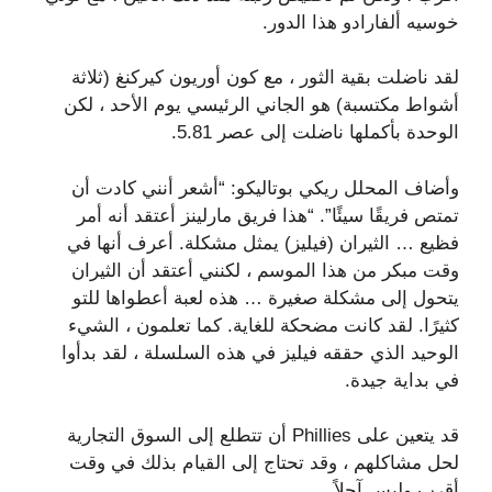
خوسيه ألفارادو هذا الدور.
لقد ناضلت بقية الثور ، مع كون أوريون كيركنغ (ثلاثة
أشواط مكتسبة) هو الجاني الرئيسي يوم الأحد ، لكن
الوحدة بأكملها ناضلت إلى عصر 5.81.
وأضاف المحلل ريكي بوتاليكو: “أشعر أنني كادت أن
تمتص فريقًا سيئًا”. “هذا فريق مارلينز أعتقد أنه أمر
فظيع … الثيران (فيليز) يمثل مشكلة. أعرف أنها في
وقت مبكر من هذا الموسم ، لكنني أعتقد أن الثيران
يتحول إلى مشكلة صغيرة … هذه لعبة أعطواها للتو
كثيرًا. لقد كانت مضحكة للغاية. كما تعلمون ، الشيء
الوحيد الذي حققه فيليز في هذه السلسلة ، لقد بدأوا
في بداية جيدة.
قد يتعين على Phillies أن تتطلع إلى السوق التجارية
لحل مشاكلهم ، وقد تحتاج إلى القيام بذلك في وقت
أقرب وليس آجلاً.