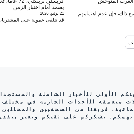
ي الغرب المتوحش
كريستي برينك
يصمد أمام اختبار الزمن
ومع ذلك، فإن عدم اهتمامهم ...
21 يوليو، 2026
قد نتلقى عمولة على المشتريات 
الي
هتكم الأولى للأخبار الشاملة والمستجدا
ات متعمقة للأحداث الجارية في مختلف 
تماعية. فريقنا من الصحفيين والمحللين 
تهمكم. نشكركم على ثقتكم ونعتز بتقديم