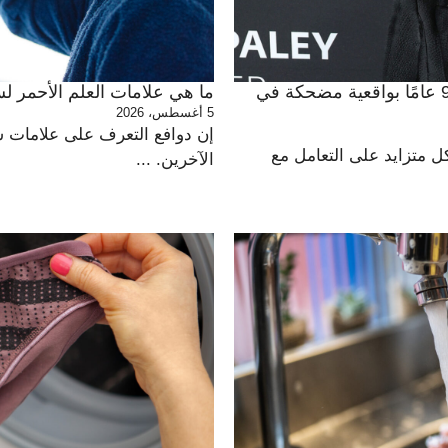
انسَ الغرور: تتمتع كارول بورنيت البالغة من العمر 93 عامًا بواقعية مضحكة في
ما هي علامات العلم الأحمر لس
5 أغسطس، 2026
إن دوافع التعرف على علامات س
 متزايد على التعامل مع
الآخرين. ...